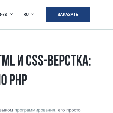
8-73
ЗАКАЗАТЬ
RU
ML И CSS-ВЕРСТКА:
О PHP
 языком
программирования
, его просто